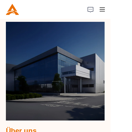
Home
Product
About Us
News
Über uns