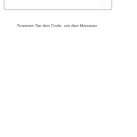
DE
Scannen Sie den Code, um den Manager
hinzuzufügen
Hinterlassen Sie Ihre Kontaktdaten, wir werden uns
so schnell wie möglich mit Ihnen in Verbindung
setzen
Ihr Name