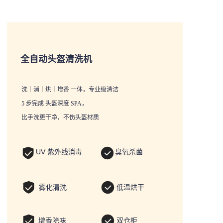
全自动头盔清洗机
洗｜消｜烘｜增香 一体，专业级清洁
5 步完成 头盔深度 SPA，
比手洗更干净，不伤头盔材质
UV 紫外线消毒
臭氧杀菌
雾化清洗
低温烘干
增香除味
双仓柜