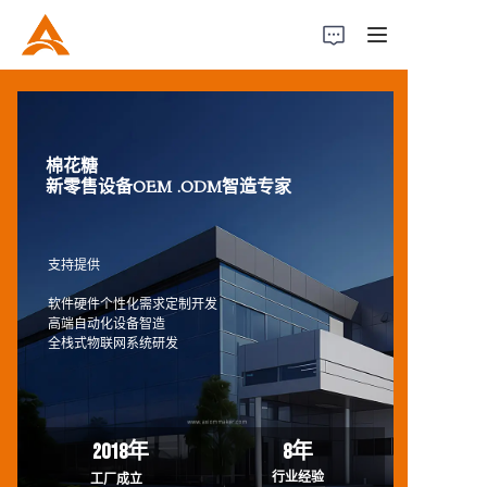
Home
棉花糖
Product
新零售设备OEM .ODM智造专家
About Us
支持提供
News
软件硬件个性化需求定制开发
高端自动化设备智造
全栈式物联网系统研发
2018年
8年
行业经验
工厂成立