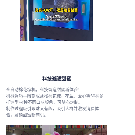
科技邂逅甜蜜
全自动棉花糖机，科技智造甜蜜新体验！
机械臂巧手雕刻成蓬松棉花糖，花型、爱心等60种多
样造型+4种不同口味颜色，可随心定制。
制作过程吸引眼球又有趣，吸引人群并激发消费体
验，解锁甜蜜新商机。