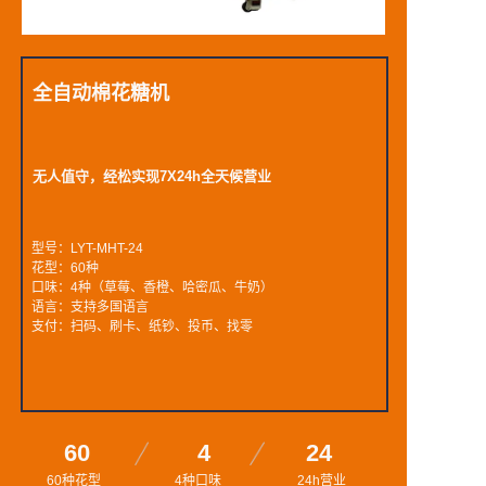
全自动棉花糖机
无人值守，经松实现7X24h全天候营业
型号：LYT-MHT-24
花型：60种
口味：4种（草莓、香橙、哈密瓜、牛奶）
语言：支持多国语言
支付：扫码、刷卡、纸钞、投币、找零
60
4
24
60种花型
4种口味
24h营业