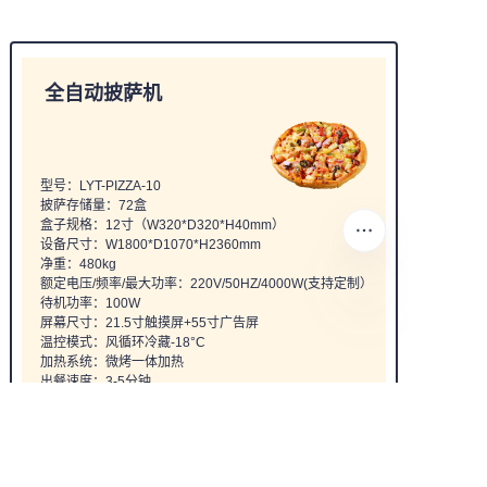
全自动披萨机
型号：LYT-PIZZA-10
披萨存储量：72盒
盒子规格：12寸（W320*D320*H40mm）
设备尺寸：W1800*D1070*H2360mm
净重：480kg
额定电压/频率/最大功率：220V/50HZ/4000W(支持定制）
待机功率：100W
屏幕尺寸：21.5寸触摸屏+55寸广告屏
CN
温控模式：风循环冷藏-18°C
加热系统：微烤一体加热
出餐速度：3-5分钟
支付方式：硬币/微信/支付宝/纸币/刷卡
食品安全：紫外线定时杀菌
防夹手功能：防夹手自动门
使用环境：温度0°C-50°C （支持室外带雨棚定制）
质保：整机质保1年