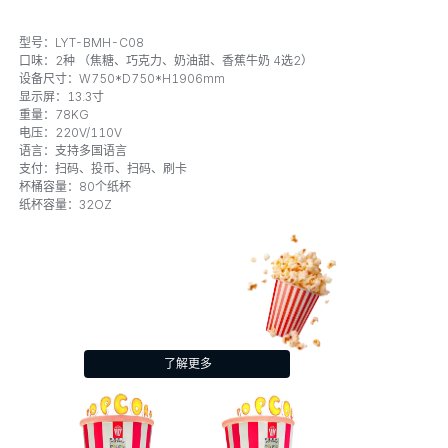
型号：LYT-BMH-C08
口味：2种
（焦糖、巧克力、奶油甜、香蕉牛奶 4选2）
设备尺寸：W750*D750*H1906mm
显示屏：13.3寸
重量：78KG
电压：220V/110V
语言：支持多国语言
支付：扫码、投币、扫码、刷卡
杯桶容量：80个纸杯
纸杯容量：32OZ
了解更多