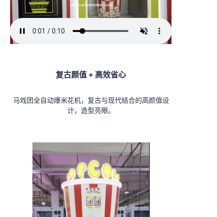
复古颜值 + 高效省心
操作简单，付款即自动制作棉
马戏团全自动爆米花机，复古与现代结合的高颜值设
花糖
计，
造型亮眼。
60