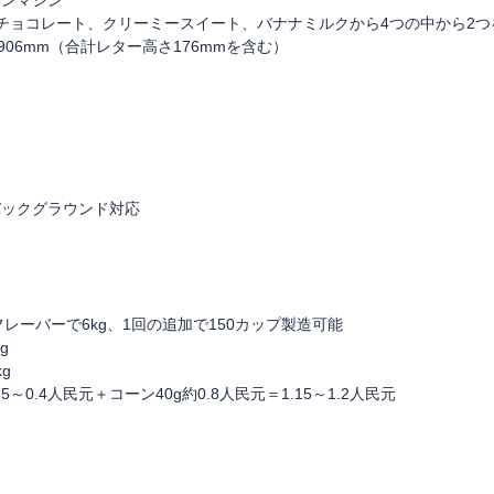
ーンマシン
チョコレート、クリーミースイート、バナナミルクから4つの中から2つ
1906mm（合計レター高さ176mmを含む）
バックグラウンド対応
フレーバーで6kg、1回の追加で150カップ製造可能
g
g
～0.4人民元＋コーン40g約0.8人民元＝1.15～1.2人民元