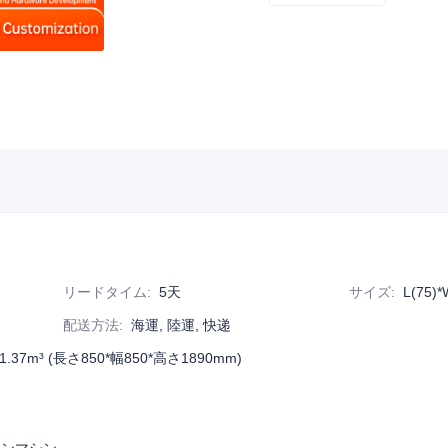
リードタイム
:
5天
サイズ
:
L(75)*
配送方法
:
海運, 陸運, 快递
7m³ (長さ850*幅850*高さ1890mm)