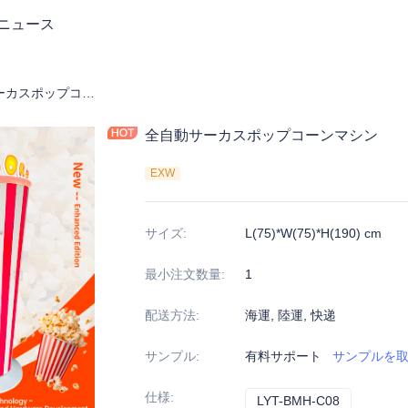
ニュース
机
全自動サーカスポップコーンマシン
全自動サーカスポップコーンマシン
EXW
サイズ
:
L(75)*W(75)*H(190) cm
最小注文数量
:
1
配送方法
:
海運, 陸運, 快递
サンプル
:
有料サポート
サンプルを
仕様
:
LYT-BMH-C08
LYT-BMH-C