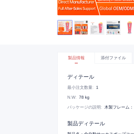
製品情報
添付ファイル
ディテール
最小注文数量
:
1
N.W
:
78 kg
パッケージの説明
:
木製フレーム：1.3
製品ディテール