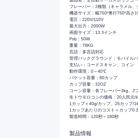
製品名：全自動サーカスポップコ
フレーバー：2種類（キャラメル、
機器サイズ：幅750*奥行750*高さ
電圧：220V/110V
最大出力：2000W
画面サイズ：13.3インチ
Psb：50W
重量：78KG
言語：多言語対応
管理バックグラウンド：モバイル
支払い：コードスキャン、コイン
動作環境：0～40℃
バケット容量：80カップ
カップ容量：32OZ
コーン容量：各フレーバー3kg、2
生トウモロコシの価格：20人民元/k
1カップ＝40g/カップ、25カップ/1k
1カップあたりのコスト＝カップ0.35
製造時間：120秒～180秒
製品情報